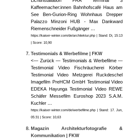
Lichtinstallation FRA Terminal 3
Kaffeemacher:innen Bahnhofscafé Haus am
See Ben-Gurion-Ring Wohnhaus Drepper
Palazzo Minzoni HUB - Max Dankward
Riemenschneider Fußgänger …
https://kaiser-winter.com/de/architektur.php | Stand: Di, 15:13
| Score: 10,90
Testimonials & Werbefilme | FKW
<— Zurück — Testimonials & Werbefilme —
Testimonial Video Fischräucherei Körber
Testimonial Video Metzgerei Ruckdeschel
Imagefilm PreHCM GmbH Testimonial Video
EDEKA Hayunga Testimonial Video REWE
Schäfer Messefilm Euroshop 2023 S.A.M.
Kuchler …
https://kaiser-winter.com/de/werbefilme.php | Stand: 17. Jun,
05:31 | Score: 10,63
Magazin Architekturfotografie &
Kommunikation | FKW